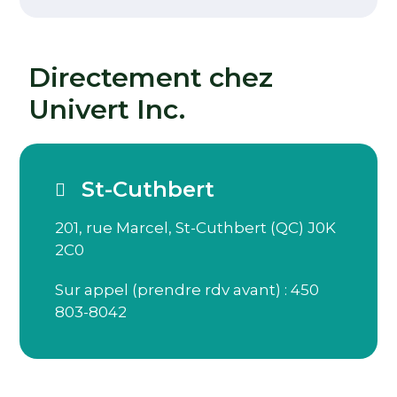
Directement chez
Univert Inc.
St-Cuthbert
201, rue Marcel, St-Cuthbert (QC) J0K
2C0
Sur appel (prendre rdv avant) : 450
803-8042